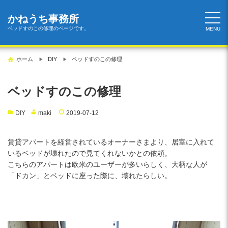
コ
ン
かねうち事務所
テ
ベッドすのこの修理のページです。
MENU
ン
ツ
ホーム
DIY
ベッドすのこの修理
へ
ス
キ
ベッドすのこの修理
ッ
プ
DIY
maki
2019-07-12
賃貸アパートを経営されているオーナーさまより、居室に入れて
いるベッドが壊れたので見てくれないかとの依頼。
こちらのアパートは欧米のユーザーが多いらしく、大柄な人が
「ドカン」とベッドに座った際に、壊れたらしい。