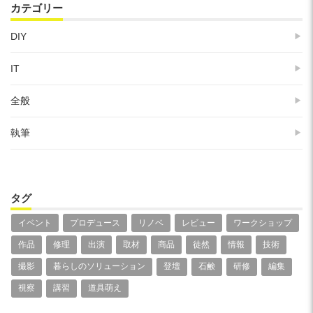
カテゴリー
DIY
IT
全般
執筆
タグ
イベント
プロデュース
リノベ
レビュー
ワークショップ
作品
修理
出演
取材
商品
徒然
情報
技術
撮影
暮らしのソリューション
登壇
石鹸
研修
編集
視察
講習
道具萌え