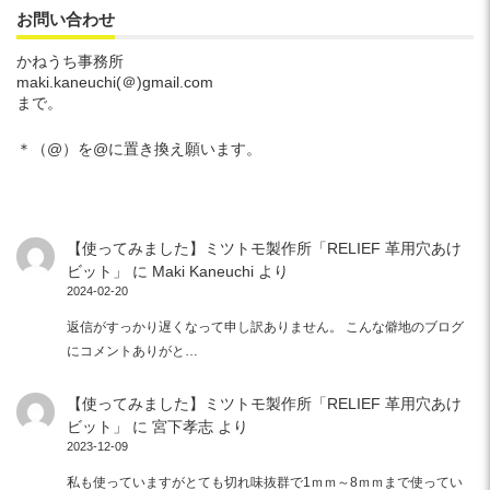
お問い合わせ
かねうち事務所
maki.kaneuchi(＠)gmail.com
まで。
＊（@）を@に置き換え願います。
【使ってみました】ミツトモ製作所「RELIEF 革用穴あけ
ビット」
に
Maki Kaneuchi
より
2024-02-20
返信がすっかり遅くなって申し訳ありません。 こんな僻地のブログ
にコメントありがと…
【使ってみました】ミツトモ製作所「RELIEF 革用穴あけ
ビット」
に
宮下孝志
より
2023-12-09
私も使っていますがとても切れ味抜群で1ｍｍ～8ｍｍまで使ってい