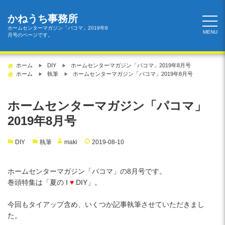
コ
ン
かねうち事務所
テ
ホームセンターマガジン「パコマ」2019年8
MENU
月号のページです。
ン
ツ
へ
ホーム
DIY
ホームセンターマガジン「パコマ」2019年8月号
ス
ホーム
執筆
ホームセンターマガジン「パコマ」2019年8月号
キ
ッ
ホームセンターマガジン「パコマ」
プ
2019年8月号
DIY
執筆
maki
2019-08-10
ホームセンターマガジン「パコマ」の8月号です。
巻頭特集は「夏の I
♥
DIY」。
今回もタイアップ含め、いくつか記事執筆させていただきまし
た。