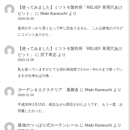
【使ってみました】ミツトモ製作所「RELIEF 革用穴あけ
ビット」
に
Maki Kaneuchi
より
2024-02-20
返信がすっかり遅くなって申し訳ありません。 こんな僻地のブログ
にコメントありがと…
【使ってみました】ミツトモ製作所「RELIEF 革用穴あけ
ビット」
に
宮下孝志
より
2023-12-09
私も使っていますがとても切れ味抜群で1ｍｍ～8ｍｍまで使ってい
ますが出来れば六角…
ガーデン＆エクステリア 風雅舎
に
Maki Kaneuchi
より
2020-11-24
平成30年1月15日、残念ながら閉店されたようです。 もう一度、お
邪魔したかった…
最強のつっぱり式カーテンレール
に
Maki Kaneuchi
より