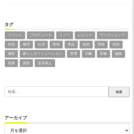
タグ
イベント
プロデュース
リノベ
レビュー
ワークショップ
作品
修理
出演
取材
商品
徒然
情報
技術
撮影
暮らしのソリューション
登壇
石鹸
研修
編集
視察
講習
道具萌え
検
索:
アーカイブ
ア
ー