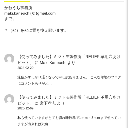
かねうち事務所
maki.kaneuchi(＠)gmail.com
まで。
＊（@）を@に置き換え願います。
【使ってみました】ミツトモ製作所「RELIEF 革用穴あけ
ビット」
に
Maki Kaneuchi
より
2024-02-20
返信がすっかり遅くなって申し訳ありません。 こんな僻地のブログ
にコメントありがと…
【使ってみました】ミツトモ製作所「RELIEF 革用穴あけ
ビット」
に
宮下孝志
より
2023-12-09
私も使っていますがとても切れ味抜群で1ｍｍ～8ｍｍまで使ってい
ますが出来れば六角…