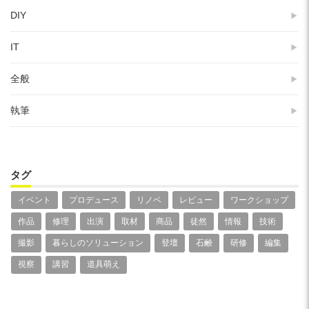
DIY
IT
全般
執筆
タグ
イベント
プロデュース
リノベ
レビュー
ワークショップ
作品
修理
出演
取材
商品
徒然
情報
技術
撮影
暮らしのソリューション
登壇
石鹸
研修
編集
視察
講習
道具萌え