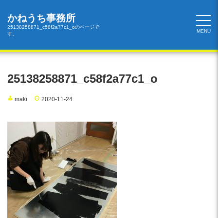
コ
ン
かねうち事務所
テ
25138258871_c58f2a77c1_oのページで
MENU
す。
ン
ツ
へ
ス
25138258871_c58f2a77c1_o
キ
ッ
maki
2020-11-24
プ