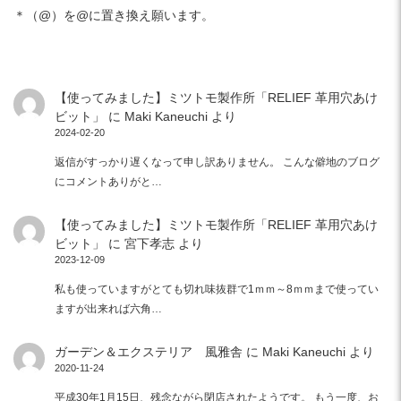
＊（@）を@に置き換え願います。
【使ってみました】ミツトモ製作所「RELIEF 革用穴あけ
ビット」
に
Maki Kaneuchi
より
2024-02-20
返信がすっかり遅くなって申し訳ありません。 こんな僻地のブログ
にコメントありがと…
【使ってみました】ミツトモ製作所「RELIEF 革用穴あけ
ビット」
に
宮下孝志
より
2023-12-09
私も使っていますがとても切れ味抜群で1ｍｍ～8ｍｍまで使ってい
ますが出来れば六角…
ガーデン＆エクステリア 風雅舎
に
Maki Kaneuchi
より
2020-11-24
平成30年1月15日、残念ながら閉店されたようです。 もう一度、お