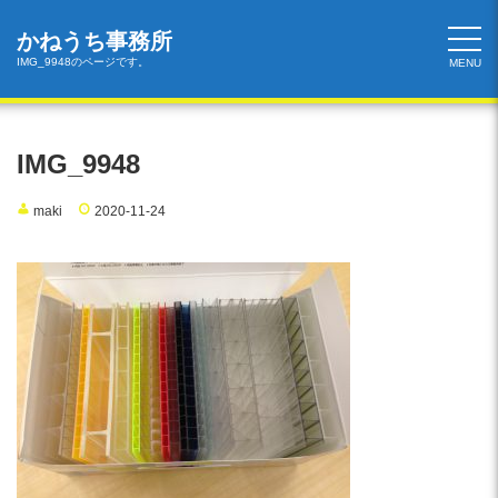
コ
ン
かねうち事務所
テ
IMG_9948のページです。
MENU
ン
ツ
へ
ス
IMG_9948
キ
ッ
maki
2020-11-24
プ