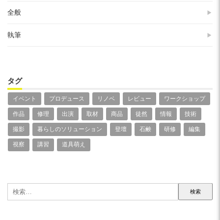
全般
執筆
タグ
イベント
プロデュース
リノベ
レビュー
ワークショップ
作品
修理
出演
取材
商品
徒然
情報
技術
撮影
暮らしのソリューション
登壇
石鹸
研修
編集
視察
講習
道具萌え
検
索: