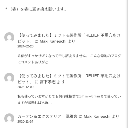
＊（@）を@に置き換え願います。
【使ってみました】ミツトモ製作所「RELIEF 革用穴あけ
ビット」
に
Maki Kaneuchi
より
2024-02-20
返信がすっかり遅くなって申し訳ありません。 こんな僻地のブログ
にコメントありがと…
【使ってみました】ミツトモ製作所「RELIEF 革用穴あけ
ビット」
に
宮下孝志
より
2023-12-09
私も使っていますがとても切れ味抜群で1ｍｍ～8ｍｍまで使ってい
ますが出来れば六角…
ガーデン＆エクステリア 風雅舎
に
Maki Kaneuchi
より
2020-11-24