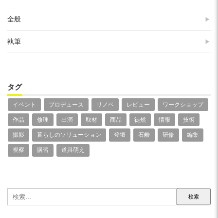
全般
執筆
タグ
イベント
プロデュース
リノベ
レビュー
ワークショップ
作品
修理
出演
取材
商品
徒然
情報
技術
撮影
暮らしのソリューション
登壇
石鹸
研修
編集
視察
講習
道具萌え
検
索: