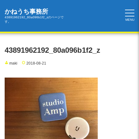
コ
ン
かねうち事務所
テ
43891962192_80a096b1f2_zのページで
MENU
す。
ン
ツ
へ
ス
43891962192_80a096b1f2_z
キ
ッ
maki
2018-08-21
プ