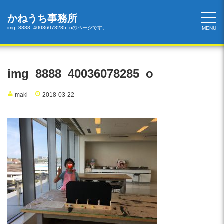
コ
ン
かねうち事務所
テ
img_8888_40036078285_oのページです。
MENU
ン
ツ
へ
ス
img_8888_40036078285_o
キ
ッ
maki
2018-03-22
プ