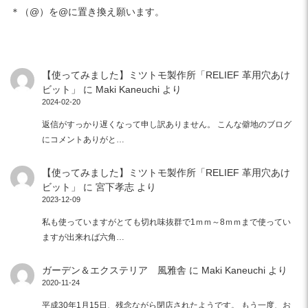
＊（@）を@に置き換え願います。
【使ってみました】ミツトモ製作所「RELIEF 革用穴あけ
ビット」
に
Maki Kaneuchi
より
2024-02-20
返信がすっかり遅くなって申し訳ありません。 こんな僻地のブログ
にコメントありがと…
【使ってみました】ミツトモ製作所「RELIEF 革用穴あけ
ビット」
に
宮下孝志
より
2023-12-09
私も使っていますがとても切れ味抜群で1ｍｍ～8ｍｍまで使ってい
ますが出来れば六角…
ガーデン＆エクステリア 風雅舎
に
Maki Kaneuchi
より
2020-11-24
平成30年1月15日、残念ながら閉店されたようです。 もう一度、お