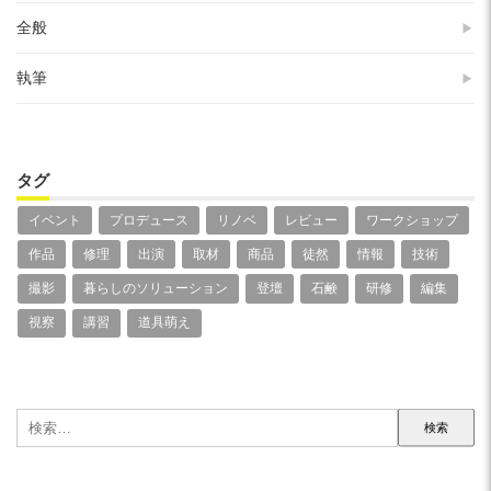
全般
執筆
タグ
イベント
プロデュース
リノベ
レビュー
ワークショップ
作品
修理
出演
取材
商品
徒然
情報
技術
撮影
暮らしのソリューション
登壇
石鹸
研修
編集
視察
講習
道具萌え
検
索: