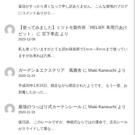
返信がすっかり遅くなって申し訳ありません。 こんな僻地のブログ
にコメントありがと…
【使ってみました】ミツトモ製作所「RELIEF 革用穴あけ
ビット」
に
宮下孝志
より
2023-12-09
私も使っていますがとても切れ味抜群で1ｍｍ～8ｍｍまで使ってい
ますが出来れば六角…
ガーデン＆エクステリア 風雅舎
に
Maki Kaneuchi
より
2020-11-24
平成30年1月15日、残念ながら閉店されたようです。 もう一度、お
邪魔したかった…
最強のつっぱり式カーテンレール
に
Maki Kaneuchi
より
2020-11-19
後日談。 このレールですが、伸縮式ならではの運命で、左右レール
がスライドして重な…