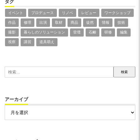
タグ
イベント
プロデュース
リノベ
レビュー
ワークショップ
作品
修理
出演
取材
商品
徒然
情報
技術
撮影
暮らしのソリューション
登壇
石鹸
研修
編集
視察
講習
道具萌え
検
索:
アーカイブ
ア
ー
カ
イ
ブ