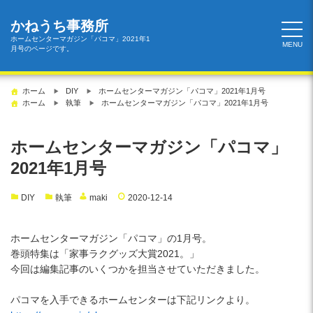
コ
ン
かねうち事務所
テ
ホームセンターマガジン「パコマ」2021年1
MENU
月号のページです。
ン
ツ
へ
ホーム
DIY
ホームセンターマガジン「パコマ」2021年1月号
ス
ホーム
執筆
ホームセンターマガジン「パコマ」2021年1月号
キ
ッ
ホームセンターマガジン「パコマ」
プ
2021年1月号
DIY
執筆
maki
2020-12-14
ホームセンターマガジン「パコマ」の1月号。
巻頭特集は「家事ラクグッズ大賞2021。」
今回は編集記事のいくつかを担当させていただきました。
パコマを入手できるホームセンターは下記リンクより。