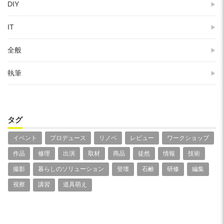
DIY
IT
全般
執筆
タグ
イベント
プロデュース
リノベ
レビュー
ワークショップ
作品
修理
出演
取材
商品
徒然
情報
技術
撮影
暮らしのソリューション
登壇
石鹸
研修
編集
視察
講習
道具萌え