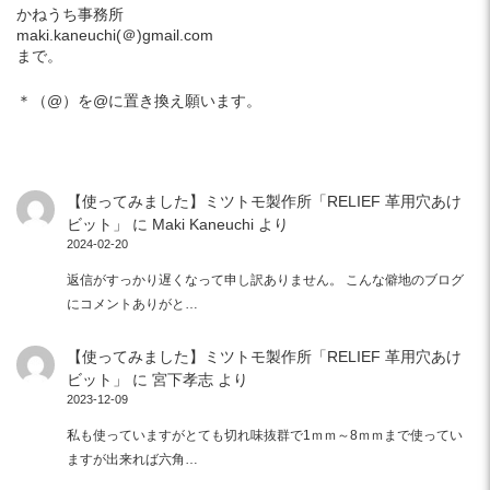
かねうち事務所
maki.kaneuchi(＠)gmail.com
まで。
＊（@）を@に置き換え願います。
【使ってみました】ミツトモ製作所「RELIEF 革用穴あけ
ビット」
に
Maki Kaneuchi
より
2024-02-20
返信がすっかり遅くなって申し訳ありません。 こんな僻地のブログ
にコメントありがと…
【使ってみました】ミツトモ製作所「RELIEF 革用穴あけ
ビット」
に
宮下孝志
より
2023-12-09
私も使っていますがとても切れ味抜群で1ｍｍ～8ｍｍまで使ってい
ますが出来れば六角…