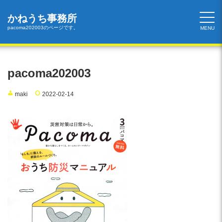
コ
ン
かねうち事務所
テ
pacoma202003のページです。
MENU
ン
ツ
へ
ス
pacoma202003
キ
ッ
maki
2022-02-14
プ