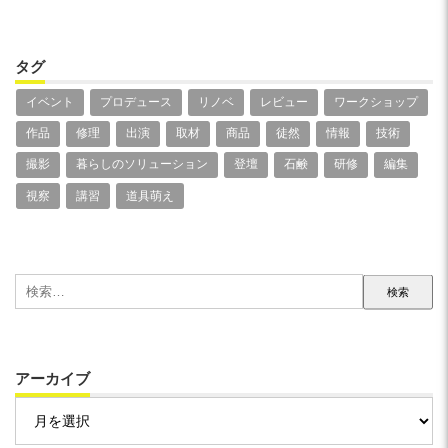
タグ
イベント
プロデュース
リノベ
レビュー
ワークショップ
作品
修理
出演
取材
商品
徒然
情報
技術
撮影
暮らしのソリューション
登壇
石鹸
研修
編集
視察
講習
道具萌え
検
索:
アーカイブ
ア
ー
カ