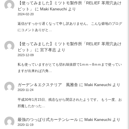
【使ってみました】ミツトモ製作所「RELIEF 革用穴あけ
ビット」
に
Maki Kaneuchi
より
2024-02-20
返信がすっかり遅くなって申し訳ありません。 こんな僻地のブログ
にコメントありがと…
【使ってみました】ミツトモ製作所「RELIEF 革用穴あけ
ビット」
に
宮下孝志
より
2023-12-09
私も使っていますがとても切れ味抜群で1ｍｍ～8ｍｍまで使ってい
ますが出来れば六角…
ガーデン＆エクステリア 風雅舎
に
Maki Kaneuchi
より
2020-11-24
平成30年1月15日、残念ながら閉店されたようです。 もう一度、お
邪魔したかった…
最強のつっぱり式カーテンレール
に
Maki Kaneuchi
より
2020-11-19