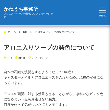
コ
ン
かねうち事務所
テ
アロエ入りソープの発色についてのページで
MENU
す。
ン
ツ
へ
ホーム
DIY
アロエ入りソープの発色について
ス
キ
ッ
アロエ入りソープの発色について
プ
DIY
maki
2021-10-10
自作の石鹸で洗髪をするようになって1年近く。
キャスターオイルとアロエエキスを入れた石鹸が現在の定番にな
っています。
アロエの頭髪に対する効果もさることながら、きれいなピンク色
になるという点も見逃せない魅力。
何度か作って気がついた点をメモします。