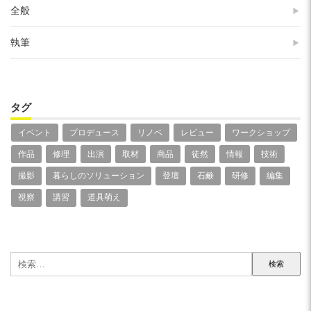
全般
執筆
タグ
イベント
プロデュース
リノベ
レビュー
ワークショップ
作品
修理
出演
取材
商品
徒然
情報
技術
撮影
暮らしのソリューション
登壇
石鹸
研修
編集
視察
講習
道具萌え
検
索: