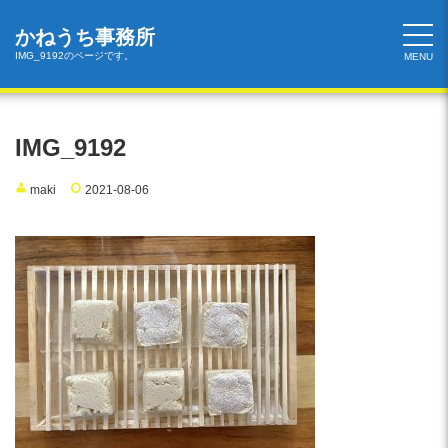
コ
ン
かねうち事務所
テ
IMG_9192のページです。
MENU
ン
ツ
へ
ス
IMG_9192
キ
ッ
maki
2021-08-06
プ