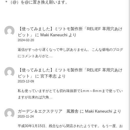
＊（@）を@に置き換え願います。
【使ってみました】ミツトモ製作所「RELIEF 革用穴あけ
ビット」
に
Maki Kaneuchi
より
2024-02-20
返信がすっかり遅くなって申し訳ありません。 こんな僻地のブログ
にコメントありがと…
【使ってみました】ミツトモ製作所「RELIEF 革用穴あけ
ビット」
に
宮下孝志
より
2023-12-09
私も使っていますがとても切れ味抜群で1ｍｍ～8ｍｍまで使ってい
ますが出来れば六角…
ガーデン＆エクステリア 風雅舎
に
Maki Kaneuchi
より
2020-11-24
平成30年1月15日、残念ながら閉店されたようです。 もう一度、お